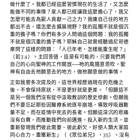
做什麼了。我都已經這麼習慣現在的生活了，又怎麼
能做不同的事情？家人都已經讓我這麼擔心了，我又
怎麼可能去為窮人貢獻一己之力？我連自己住的地方
都出不去，還怎麼去擴展視野？我的孤獨不就是個沉
重的擔子嗎？你們有多少人問過這個問題：我的孤獨
不就是個沉重的擔子嗎？耶穌自己就曾經聽過尼苛德
摩問了這樣的問題：「人已年老，怎樣能重生呢？」
（若3:4）。主回答道，這是有可能的，只要我們將
自己的心向聖神的工作開放──祂的風隨意思吹。聖
神有自由去祂願意去的地方，做祂願意做的事情。
正如我曾多次提及的，這世界經歷過現在的危機之
後，不會保持原狀，不是更好就是更差。「但願這不
是另一個我們沒有從中汲取教訓的歷史慘劇。但願我
們不要忘記那些因醫療系統逐年崩塌，導致呼吸器數
量不足，而在疫情中死去的長者。但願這深沉的悲痛
沒有白費，而推動我們向前邁進，投入新的生活，並
重新發現我們彼此需要、彼此虧欠，好使人類大家庭
同心合力，重獲新生」（《眾位弟兄》，35）。沒有