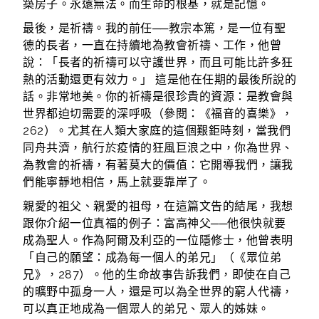
築房子。永遠無法。而生命的根基，就是記憶。
最後，是祈禱。我的前任──教宗本篤，是一位有聖
德的長者，一直在持續地為教會祈禱、工作，他曾
說：「長者的祈禱可以守護世界，而且可能比許多狂
熱的活動還更有效力。」 這是他在任期的最後所說的
話。非常地美。你的祈禱是很珍貴的資源：是教會與
世界都迫切需要的深呼吸（參閱：《福音的喜樂》，
262）。尤其在人類大家庭的這個艱鉅時刻，當我們
同舟共濟，航行於疫情的狂風巨浪之中，你為世界、
為教會的祈禱，有著莫大的價值：它開導我們，讓我
們能寧靜地相信，馬上就要靠岸了。
親愛的祖父、親愛的祖母，在這篇文告的結尾，我想
跟你介紹一位真福的例子：富高神父──他很快就要
成為聖人。作為阿爾及利亞的一位隱修士，他曾表明
「自己的願望：成為每一個人的弟兄」（《眾位弟
兄》，287）。他的生命故事告訴我們，即使在自己
的曠野中孤身一人，還是可以為全世界的窮人代禱，
可以真正地成為一個眾人的弟兄、眾人的姊妹。