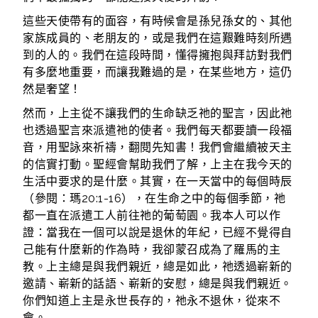
這些天使帶有的面容，有時候會是孫兒孫女的、其他
家族成員的、老朋友的，或是我們在這艱難時刻所遇
到的人的。我們在這段時間，懂得擁抱與拜訪對我們
有多麼地重要，而讓我難過的是，在某些地方，這仍
然是奢望！
然而，上主從不讓我們的生命缺乏祂的聖言，因此祂
也透過聖言來派遣祂的使者。我們每天都要讀一段福
音，用聖詠來祈禱，翻閱先知書！我們會繼續被天主
的信實打動。聖經會幫助我們了解，上主在我今天的
生活中要求的是什麼。其實，在一天當中的每個時辰
（參閱：瑪20:1-16），在生命之中的每個季節，祂
都一直在派遣工人前往祂的葡萄園。我本人可以作
證：當我在一個可以說是退休的年紀，已經不覺得自
己能有什麼新的作為時，我卻蒙召成為了羅馬的主
教。上主總是與我們親近，總是如此，祂透過嶄新的
邀請、嶄新的話語、嶄新的安慰，總是與我們親近。
你們知道上主是永世長存的，祂永不退休，從來不
會。