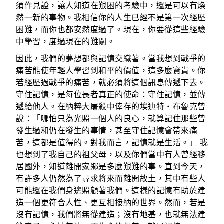
須作見證，讓人知道在艱困的考驗中，還是可以有煥
然一新的事物。我相信你的人生已經不是第一次經歷
困難，而你也都安然度過了。現在，你要從這些經驗
中學習，度過現在的難關。
因此，我們的夢想都與記憶交織著。當我想到戰爭的
痛苦能使年輕人學習到和平的價值，這多麼寶貴。你
若經歷過戰爭的痛苦，就必須將這個訊息傳遞下去。
守住記憶，是每位長者真正的使命：守住記憶，並傳
遞給他人。在納粹大屠殺中倖存的埃迪特‧布魯克曾
說：「哪怕只為光照一個人的良心，就算記住那些曾
發生過和仍在發生的事情，甚至守住記憶會帶來痛
苦，這都是值得的。對我而言，記憶就是生活。」 我
也想到了我自己的祖父母，以及你們當中有人曾經移
居國外，知道離開家鄉是多麼艱難的事。直到今天，
有許多人仍然為了尋求將來而離開故土，其中有些人
可能還在我們身邊照顧著我們。這樣的記憶有助於建
造一個更符合人性、更互相接納的世界。然而，若是
沒有記憶，我們將無從建造；沒有地基，也就無法建