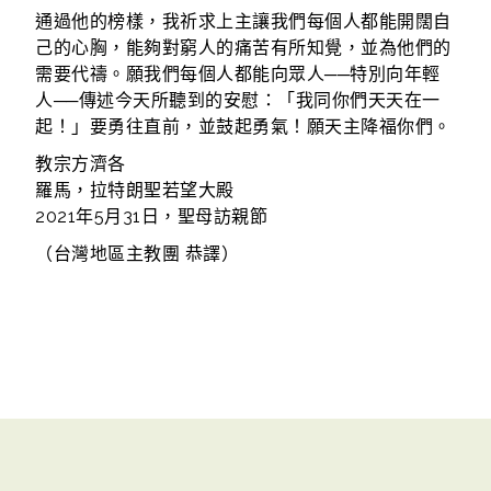
通過他的榜樣，我祈求上主讓我們每個人都能開闊自
己的心胸，能夠對窮人的痛苦有所知覺，並為他們的
需要代禱。願我們每個人都能向眾人──特別向年輕
人──傳述今天所聽到的安慰：「我同你們天天在一
起！」要勇往直前，並鼓起勇氣！願天主降福你們。
教宗方濟各
羅馬，拉特朗聖若望大殿
2021年5月31日，聖母訪親節
（台灣地區主教團 恭譯）