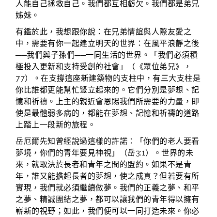
人能自己拯救自己。我們都互相虧欠。我們都是弟兄
姊妹。
有鑑於此，我想跟你說：在兄弟情誼與人際友愛之
中，需要有你一起建立明天的世界：在風平浪靜之後
──我們與子孫們──一同生活的世界。「我們必須積
極投入更新和支持受創的社會」（《眾位弟兄》，
77）。在支撐這座新建築物的支柱中，有三大支柱是
你比誰都更能幫忙豎立起來的。它們分別是夢想、記
憶和祈禱。上主的親近會恩賜我們所需要的力量，即
使是最體弱多病的，都能在夢想、記憶和祈禱的道路
上踏上一段新的旅程。
岳厄爾先知曾經說過這樣的許諾：「你們的老人要看
夢境，你們的青年要見神視」（岳3:1）。世界的未
來，就取決於長者和青年之間的盟約。如果不是青
年，誰又能擔起長者的夢想，使之成真？但若要有所
實現，我們就必須繼續做夢。我們的正義之夢、和平
之夢、精誠團結之夢，都可以讓我們的青年得以擁有
嶄新的視野；如此，我們便可以一同打造未來。你必