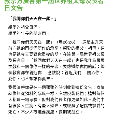
教宗方濟各第一屆世界祖父母及長者
日文告
「我同你們天天在一起。」
親愛的祖父母們、
親愛的年長的朋友們：
「我同你們天天在一起」（瑪28:20）：這是主升天
前向祂的門徒們所作的承諾。親愛的祖父、祖母，這
也是祂今天要對你重複的話。在這第一屆世界祖父母
及長者日，「我同你們天天在一起」也是我作為羅馬
主教和一個像你一樣的長者，要傳遞給你們的話：整
個教會都在親近你──應該說：親近我們──關心你、
愛你，也不想讓你孤單。
我很清楚你是在一個艱難的時刻收到這份文告：疫情
就像無從預料的暴風一樣，突然侵襲我們；這對每個
人都是一場考驗，但對我們長者卻更是如此。我們中
有很多人生病，有些人過世，或經歷了配偶或摯愛的
死亡，不少人被迫要獨處，長期被孤立。