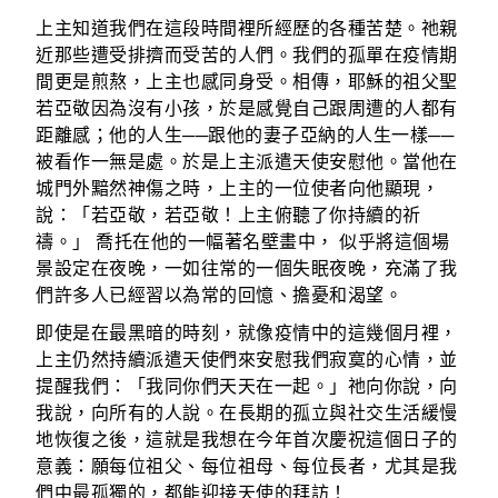
上主知道我們在這段時間裡所經歷的各種苦楚。祂親
近那些遭受排擠而受苦的人們。我們的孤單在疫情期
間更是煎熬，上主也感同身受。相傳，耶穌的祖父聖
若亞敬因為沒有小孩，於是感覺自己跟周遭的人都有
距離感；他的人生──跟他的妻子亞納的人生一樣──
被看作一無是處。於是上主派遣天使安慰他。當他在
城門外黯然神傷之時，上主的一位使者向他顯現，
說：「若亞敬，若亞敬！上主俯聽了你持續的祈
禱。」 喬托在他的一幅著名壁畫中， 似乎將這個場
景設定在夜晚，一如往常的一個失眠夜晚，充滿了我
們許多人已經習以為常的回憶、擔憂和渴望。
即使是在最黑暗的時刻，就像疫情中的這幾個月裡，
上主仍然持續派遣天使們來安慰我們寂寞的心情，並
提醒我們：「我同你們天天在一起。」祂向你說，向
我說，向所有的人說。在長期的孤立與社交生活緩慢
地恢復之後，這就是我想在今年首次慶祝這個日子的
意義：願每位祖父、每位祖母、每位長者，尤其是我
們中最孤獨的，都能迎接天使的拜訪！