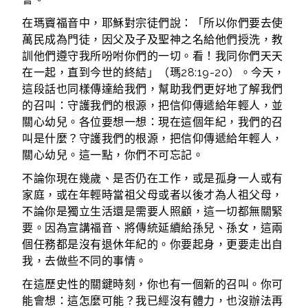
在瑪竇福音中，耶穌對宗徒們說：「所以你們要去使
萬民成為門徒，因父及子及聖神之名給他們授洗，教
訓他們遵守我所吩咐你們的一切。看！我同你們天天
在一起，直到今世的終結」（瑪28:19-20）。今天，
這段話也同樣傳達給我們，幫助我們更好地了解我們
的召叫：守護我們的根源，把信仰傳遞給年輕人，並
關心幼兒。各位要想一想：現在這個年紀，我們的召
叫是什麼？守護我們的根源，把信仰傳遞給年輕人，
關心幼兒。這一點，你們不可忘記。
不論你現在幾歲、是否仍在工作，或是孤身一人或有
家庭，或在年輕時當祖父母或者以後才為人祖父母，
不論你是獨立生活還是需要人照顧，這一切都無關緊
要。因為宣講福音、將傳統延續給孫兒、孫女，這兩
個任務都是沒有退休年紀的。你要起身，更要走出自
我，去做些不同的事情。
在這歷史性的關鍵時刻，你也有一個新的召叫。你可
能會想：這怎麼可能？我已經沒有體力，也沒辦法再