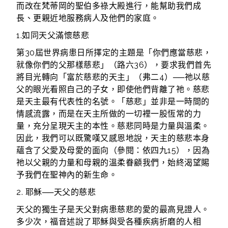
而改在梵蒂岡的聖伯多祿大殿進行，能幫助我們成
長、更親近地服務病人及他們的家庭。
1.如同天父滿懷慈悲
第30屆世界病患日所擇定的主題是「你們應當慈悲，
就像你們的父那樣慈悲」（路六36），要求我們首先
將目光轉向「富於慈悲的天主」（弗二4）──祂以慈
父的眼光看照自己的子女，即使他們背離了祂。慈悲
是天主最有代表性的名號。「慈悲」並非是一時間的
情感流露，而是在天主所做的一切裡一股恆常的力
量，充分呈現天主的本性。慈悲同時是力量與溫柔。
因此，我們可以既驚嘆又感恩地說，天主的慈悲本身
蘊含了父愛及母愛的面向（參閱：依四九15），因為
祂以父親的力量和母親的溫柔眷顧我們，始終渴望賜
予我們在聖神內的新生命。
2. 耶穌──天父的慈悲
天父的獨生子是天父對病患慈悲的愛的最高見證人。
多少次，福音述說了耶穌與受各種疾病折磨的人相