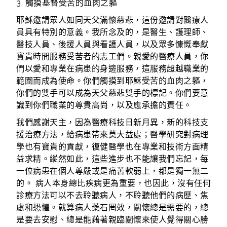
3. 觸摸基督受苦的血肉之軀
耶穌邀請眾人如同天父滿懷慈悲，這份邀請對醫療人
員具有特別的意義。我所念及的，是醫生、護理師、
醫技人員、後援人員與看護人員，以及眾多慷慨奉獻
寶貴時間服務受苦者的志工們。親愛的醫療人員，你
們以愛和專業在病患的身邊服務，這服務超越職業的
範圍而成為使命。你們觸摸到耶穌受苦的血肉之軀，
你們的雙手可以成為天父慈悲雙手的標記。你們要意
識到你們職業的尊貴高尚，以及應承擔的責任。
我們感謝天主，因為醫療科技日新月異，新的科技支
援治療方法，給病患帶來莫大益處；醫學研究對病理
學也有寶貴的貢獻，復健醫學也在專業和技術方面精
益求精。縱然如此，這些進步也不能讓我們忘記，每
一位病患在個人尊嚴或是痛苦軟弱上，都是獨一無二
的。 病人本身總比疾病更為重要，也因此，沒有任何
診療方法可以不去聆聽病人，不聆聽他們的病歷、焦
慮和恐懼。就算病人藥石罔效，關懷總是需要的，總
是要去安慰、總是能藉著親臨關懷來使人覺得關心勝