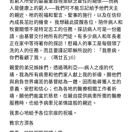
若窮人所受的最嚴重歧視是缺乏靈性的關懷──而病
人是健康上的窮人──我們可不能忘記給予他們天主
的親近、祂的祝福和聖言、聖事的施行，以及在信仰
內成長茁壯的機會。 我想藉此提醒各位，陪伴病人和
牧靈關懷不是特定志工的任務，探訪病人可是一份邀
請，由基督交付祂所有的門徒。有多少病人和年長者
正在家中等待著你的探訪！慰藉人的事工是每個領了
洗的人的任務，而且要謹記耶穌所說的：「我患病，
你們看顧了我。」（瑪廿五36）
親愛的弟兄姊妹們，透過瑪利亞──病人之痊的代
禱，我為所有病患和他們家人獻上我的祈禱，願他們
與肩負世界痛苦的基督結為一體，因而能尋獲人生的
意義、安慰和信心；也為各地的醫療相關工作者祈
禱，願他們能富於慈悲，在親自提供病患所需的醫療
服務時，也給予病患兄弟情誼般的親近。
我衷心地給予各位宗座的祝福。
教宗方濟各