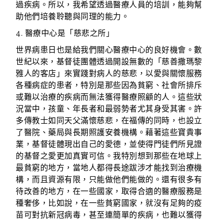
過疾病。所以，我希望透過醫療人員的培訓，能夠幫
助他們培養聆聽與同理的能力。
4. 醫療中心是「慈悲之所」
世界病患日也是給我們關心醫療中心的良好機會。數
世紀以來，基督徒團體透過開設無數的「慈善撒瑪黎
雅人的客店」來實踐對病人的慈悲，以愛與關懷服務
各種病症的患者，特別是那些因為貧窮、社會所排斥
或難以治療的疾病而無法獲得醫療照顧的人。這些狀
況當中，孩童、年長者和最弱勢者尤其身受其害。許
多傳教士如同天父滿懷慈悲，在福傳的同時，也設立
了醫院、藥局與長期照護安養機構。藉著這些寶貴事
業，基督徒體現出自己的愛德，並使得門徒們所見證
的基督之愛更加真實可信。我特別想到那些在地球上
最貧窮的地方，當地人都得長途跋涉才能找到治療機
構，而且資源有限，只能做他們能做的。還有很多有
待改善的地方，在一些國家，取得合適的醫療服務是
種奢侈，比如說，在一些貧窮國家，就沒有足夠的疫
苗可對抗新冠病毒，甚至連簡單的疾病，也難以獲得