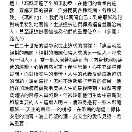
遇！「耶穌走遍了全加里肋亞，在他們的會堂內施
教，宣講天國的福音，治好民間各種疾病，各種災
殃」（瑪四23）。我們可以問問自己：到底耶穌為何
對病患特別地關懷？主派遣宗徒們傳揚福音並醫治病
人，甚至讓這份關懷成為他們的重要使命。（參閱：
路九2）
一位二十世紀的哲學家提出這樣的闡釋：「痛苦就是
絕對的隔閡，絕對的隔閡使得人求助另一個人，呼求
另一個人。」 當一個人因著病痛而有了肉身軟弱與痛
苦的經驗，心情自然沉重，產生恐懼，心中充滿種種
疑問，面對所發生的事情，人生的意義反倒成為迫切
的問題。說到這裡，怎能不想起那些無數的病患，他
們在加護病房孤獨地度過人生的最後時刻，縱然有慷
慨體貼的醫療人員照顧，但卻遠離他們生命中最親愛
和最重要的人。這讓人明白，病患身邊有一些人跟隨
耶穌──天主的慈悲──的榜樣，在患病的創傷上傅抹
安慰的油膏、灑上希望的酒，為天主的愛作見證，尤
其重要。