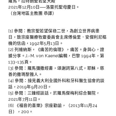
羅馬，拉特朗聖若望大殿
2021年12月10日──洛雷托聖母慶日。
（台灣地區主教團 恭譯）
[1] 參閱：教宗聖若望保祿二世，為創立世界病患
日，致宗座醫療牧靈委員會主席傅倫里．安傑利尼樞
機的信函，1992年5月13日。
[2] 列維納斯，《痛苦的倫理》，痛苦。身與心，證
據分享。J.-M. von Kaenel編輯，巴黎 1994年，第
133~135頁。
[3] 參閱：羅馬彌撒經書，頌謝詞第八式，耶穌，慈
善的撒瑪黎雅人。
[4] 參閱：接見義大利全國外科和牙科醫生協會的談
話，2019年9月20日。
[5] 參閱：三鐘經談話，於羅馬傑梅利綜合醫院，
2021年7月11日。
[6] 《福音的喜樂》宗座勸諭，（2013年11月24
日），200。