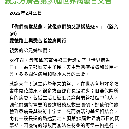
教宗方濟各第30屆世界病患日文告
2022年2月11日
「你們應當慈悲，就像你們的父那樣慈悲。」（路六
36）
愛德路上與受苦者並肩同行
親愛的弟兄姊妹們：
30年前，教宗聖若望保祿二世設立了「世界病患
日」，為了鼓勵天主子民、天主教醫療機構和公民社
會，多多關注病患和醫護人員的需要。
感謝天主！過去這些年來的努力，在世界各地許多教
會中開花結果，很多方面都有長足進步；但要保障所
有的病患，包括生活在極度貧窮與弱勢地區中的人，
讓他們獲得需要的醫療服務及牧靈關懷，好使他們體
驗到患病是與被釘十字架、死而復活的基督相結合，
尚有一段長遠的路途要走。願第30屆世界病患日的閉
幕禮，因疫情的緣故而無法在祕魯的阿雷基帕進行，