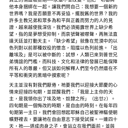
他本身捆綁在一起。讓我們問自己：我想要一個新的
世界嗎？我是否願意不再妥協，擺脫舊的世界？我的
許多主教兄弟和眾多為和平與正義而努力的人的見
證，越來越使我深信，我們必須揭露世界上缺少希
望，指的是夢想受抑制，而哀號聲被噤聲，再無法直
達天廷並打動天主。「缺少希望」就像在荒漠中的以
色列對以前那種奴役的懷念，阻擋以色列前進。「出
離埃及」是可以被中斷的：試想，人類已來到普世兄
弟情誼的門檻，而科技、文化和法律的發展已能保障
所有人的尊嚴，但又該如何解釋人們至今仍然還在不
平等和衝突的黑暗中摸索呢？
天主並沒有對我們厭倦，祂要我們以迎接大節慶的心
情來迎接四旬期，並提醒我們：「我是上主你的天
主，是我領你出了埃及地、奴隸之所」（出廿2）。
四旬期是一個悔改的時期，是自由的時刻。在每年四
旬期第一主日，我們會回想起耶穌自己被聖神驅使朝
曠野裡去，要讓祂在自由意志下接受試探。一連四十
天，祂──道成肉身之子，會站立在我們面前，並與