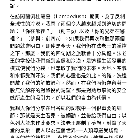
誼。
在訪問蘭佩杜薩島（Lampedusa）期間，為了反制
全球性的冷漠，我問了兩個令人越來越感到迫切的問
題：「你在哪裡？」（創三9）以及「你的兄弟在哪
裡？」（參與：創四9）。如果我們再次聆聽那兩個
問題就會明白，即使是今天，我們仍在法老王的掌控
之下，那麼，我們的四旬期之旅就會十分具體。法老
王的掌控使我們感到疲憊和冷漠，是這種生活發展的
模式使我們分裂，也奪取了我們的未來。大地、空氣
和水都受到汙染，我們的心靈也是如此。的確，洗禮
開啟了我們的解放過程，然而，在我們內仍存留著一
股無法解釋的對奴役的渴望。那是對熟悉事物的安全
感所產生的吸引力，卻以我們的自由為代價。
我想與你們分享在出谷紀的記載中一個很重要的細
節：那就是天主看見、被觸動，並帶給我們自由；以
色列人並未作此要求。法老王壓制了夢想，封鎖了天
堂的景象，使人以為這個世界──人類尊嚴受踐踏，
真正的情誼被拒絕──永遠不會改變。他把一切都與