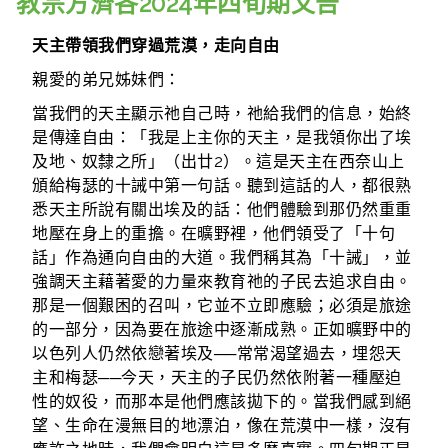
教宗方濟各2024年四旬期文告
天主帶領我們穿過荒漠，走向自由
親愛的弟兄姊妹們：
當我們的天主顯示祂自己時，祂給我們的信息，始終
是傳達自由：「我是上主你的天主，是我領你出了埃
及地、奴隸之所」（出廿2）。這是天主在西奈山上
頒給梅瑟的十誡中第一句話。聽到這話的人，都很熟
悉天主所說有關出埃及的話：他們體驗到那仍然重重
地壓在身上的重擔。在曠野裡，他們領受了「十句
話」作為通向自由的大道。我們稱其為「十誡」，並
強調天主藉著愛的力量來教育祂的子民去追求自由。
那是一個艱困的召叫，它並不立即應驗；必須是旅途
的一部分，因為要在旅途中逐漸成熟。正如曠野中的
以色列人仍然依戀著埃及──常常渴望過去，埋怨天
主和梅瑟──今天，天主的子民仍然依附著一種壓迫
性的奴役，而那本是他們應該拋下的。當我們感到絕
望、生命在漫無目的地漂泊，像在荒漠中一樣，沒有