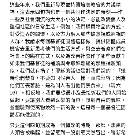
這些年來，我們重新發現並持續培養教會的共議精
神，這表示四旬期也是一個共同作決定的時刻──作
一些反社會潮流的大大小小的決定，必能改變個人及
整個社區的日常生活，例如：我們購買物品的方式、
對受造界的關懷，以及盡力融入那些被忽視或輕視的
人群。我請求每個基督徒團體這樣做：提供團體成員
機會去重新思考他們的生活方式，撥空去省察他們在
社會上的臨在方式，以及為改善社會作了哪些貢獻？
如果我們基督徒的補贖與令耶穌難過的那種補贖類
似，我們就有禍了！耶穌的話也是對我們說的：「幾
時你們禁食，不要如同假善人一樣，面帶愁容；因為
他們苦喪著臉，是為叫人看出他們禁食來」（瑪六
16）。相反地，我們要從最小及最接近我們的人開始
做起，要讓別人看到喜樂的面容，嗅到自由的氣味，
並體驗到使萬物煥然一新的愛。這是每一個基督徒團
體都能做到的。
只要這個四旬期成為一個悔改的時期，那麼，焦慮的
人類會被喚醒，並留意到一股創意突然冒出、嶄新希