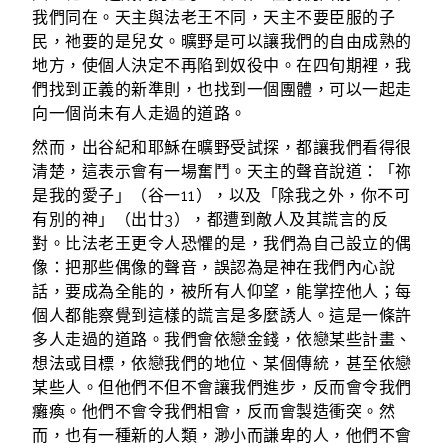
我們同在。天主與法老王不同，天主不要臣服的子
民，祂要的是兒女。曠野是可以讓我們的自由成熟的
地方，使個人決定不再陷到奴役中。在四旬期裡，我
們找到正義的新準則，也找到一個團體，可以一起走
向一個尚未有人走過的道路。
然而，出谷紀和耶穌在曠野受試探，都讓我們看得很
清楚，這表示會有一場奮鬥。天主的聲音說道：「祢
是我的愛子」（谷一11），以及「除我之外，你不可
有別的神」（出廿3），都遭到敵人及其謊言的反
對。比法老王更令人恐懼的是，我們為自己設立的偶
像：把那些偶像的聲音，誤認為是神在我們內心說
話，要成為全能的，被所有人仰望，能掌控他人；每
個人都能察覺到這樣的謊言是多麼誘人。這是一條許
多人走過的道路。我們會依戀金錢，依戀某些計畫、
想法或目標，依戀我們的地位、某個傳統，甚至依戀
某些人。但他們不但不會讓我們進步，反而會令我們
癱瘓。他們不會令我們相會，反而會製造衝突。然
而，也有一種新的人類，渺小而謙卑的人，他們不會