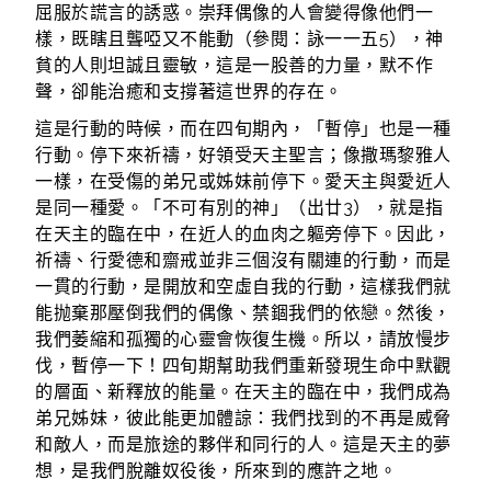
屈服於謊言的誘惑。崇拜偶像的人會變得像他們一
樣，既瞎且聾啞又不能動（參閱：詠一一五5），神
貧的人則坦誠且靈敏，這是一股善的力量，默不作
聲，卻能治癒和支撐著這世界的存在。
這是行動的時候，而在四旬期內，「暫停」也是一種
行動。停下來祈禱，好領受天主聖言；像撒瑪黎雅人
一樣，在受傷的弟兄或姊妹前停下。愛天主與愛近人
是同一種愛。「不可有別的神」（出廿3），就是指
在天主的臨在中，在近人的血肉之軀旁停下。因此，
祈禱、行愛德和齋戒並非三個沒有關連的行動，而是
一貫的行動，是開放和空虛自我的行動，這樣我們就
能抛棄那壓倒我們的偶像、禁錮我們的依戀。然後，
我們萎縮和孤獨的心靈會恢復生機。所以，請放慢步
伐，暫停一下！四旬期幫助我們重新發現生命中默觀
的層面、新釋放的能量。在天主的臨在中，我們成為
弟兄姊妹，彼此能更加體諒：我們找到的不再是威脅
和敵人，而是旅途的夥伴和同行的人。這是天主的夢
想，是我們脫離奴役後，所來到的應許之地。