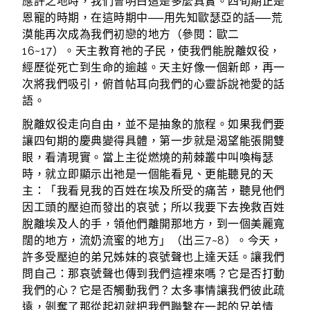
應許之地時，我們會明白這是多麼真實。四旬期正是
恩寵的時期，在這時期中──用先知歐瑟亞的話──荒
漠能再次成為我們初戀的地方（參閱：歐二
16~17）。天主教育祂的子民，使我們能脫離奴役，
經歷從死亡到生命的逾越。天主好像一個新郎，再一
次將我們吸引，俯首帖耳向我們的心靈訴說祂愛的話
語。
脫離奴役走向自由，並不是抽象的旅程。如果我們要
讓四旬期的慶典變得具體，第一步就是渴望能張開雙
眼，看清現實。當上主從燃燒的荊棘叢中叫喚梅瑟
時，就立即顯示出祂是一個能看見、更能聽見的天
主：「我看見我的百姓在埃及所受的痛苦，聽見他們
因工頭的壓迫而發出的哀號；所以我要下去挽救百姓
脫離埃及人的手，領他們離開那地方，到一個美麗寬
闊的地方，流奶流蜜的地方」（出三7~8）。今天，
許多受壓迫的弟兄姊妹的哀號聲也上達天廷。讓我們
問自己：那哀號聲也傳到我們這裡來嗎？它是否打動
我們的心？它是否觸動我們？太多事情讓我們彼此疏
遠，剝奪了那從起初就把我們聯繫在一起的兄弟情