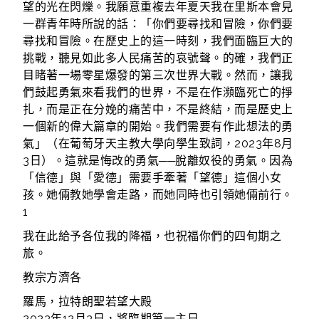
望的光在閃爍。我願意重複去年夏天我在里斯本會見
一群青年時所說的話：「你們要尋找和冒險，你們要
尋找和冒險。在歷史上的這一時刻，我們面臨巨大的
挑戰，聽見如此多人民痛苦的哀號聲。的確，我們正
目睹著一場零星爆發的第三次世界大戰。然而，讓我
們鼓起勇氣來看我們的世界，不是在作瀕臨死亡的掙
扎，而是正在分娩的痛苦中，不是終結，而是歷史上
一個新的偉大篇章的開始。我們需要有作此想法的勇
氣」（在葡萄牙天主教大學向學生致詞，2023年8月
3日）。這就是悔改的勇氣──脫離奴役的勇氣。因為
「信德」與「愛德」需要手牽著「望德」這個小女
孩。她倆教她學會走路，而她同時也引領她倆前行。
1
我在此給予各位我的降福，也祝福你們的四旬期之
旅。
教宗方濟各
羅馬，拉特朗聖若望大殿
2023年12月3日，將臨期第一主日