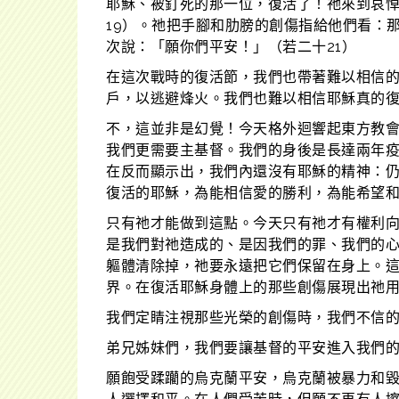
耶穌、被釘死的那一位，復活了！祂來到哀悼
19）。祂把手腳和肋膀的創傷指給他們看：
次說：「願你們平安！」（若二十21）
在這次戰時的復活節，我們也帶著難以相信
戶，以逃避烽火。我們也難以相信耶穌真的
不，這並非是幻覺！今天格外迴響起東方教
我們更需要主基督。我們的身後是長達兩年疫
在反而顯示出，我們內還沒有耶穌的精神：仍
復活的耶穌，為能相信愛的勝利，為能希望
只有祂才能做到這點。今天只有祂才有權利向
是我們對祂造成的、是因我們的罪、我們的
軀體清除掉，祂要永遠把它們保留在身上。
界。在復活耶穌身體上的那些創傷展現出祂
我們定睛注視那些光榮的創傷時，我們不信
弟兄姊妹們，我們要讓基督的平安進入我們
願飽受蹂躪的烏克蘭平安，烏克蘭被暴力和