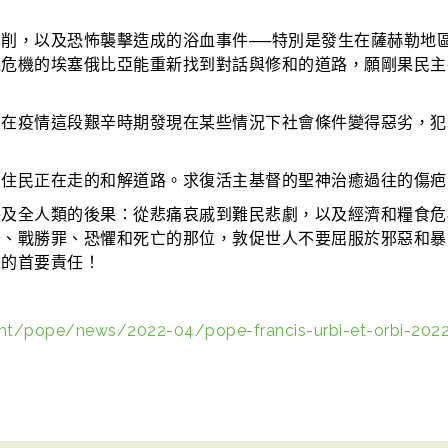
削，以及恐怖襲擊造成的浴血事件──特別是發生在薩赫勒地
義危機的埃塞俄比亞能重新找到對話與修和的道路，願剛果民主
們在疫情這段艱辛時期發現在某些情況下社會條件變得惡劣，犯
原住民正在走的和解道路。求復活主基督的聖神治癒過往的傷疤
殃及全人類的後果：從悲痛哀戚到難民悲劇，以及經濟和糧食危
督、戰勝罪、恐懼和死亡的那位，敦促世人不要屈服於邪惡和暴
人的首要責任！
ht/pope/news/2022-04/pope-francis-urbi-et-orbi-2022