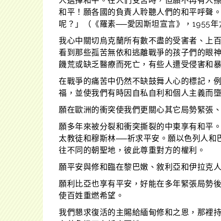
人選擇和平。在人們受苦時，但願不再有人
和平！願各國的負責人聆聽人們的和平呼聲。
呢？」（《羅素──愛因斯坦宣言》，1955
我心中關切烏克蘭所有數不盡的受害者、上
看到那些孤苦無依和逃離戰爭的孩子們的眼
饑荒或缺乏醫療而死亡，有些人遭受侵害和
在戰爭的痛苦中仍然不缺鼓舞人心的標記，
福，並使我們有時因自私自利和個人主義而
願在歐洲的衝突使我們更關心其它局勢緊張
願多年來被分裂和衝突撕裂的中東享有和平。
太教徒和穆斯林──祈求平安。願以色列人和
往不同的朝聖地，彼此尊重對方的權利。
願平安與修和臨在黎巴嫩、敘利亞和伊拉克
願利比亞也享有平安，好能在多年緊張局勢
使百姓重燃希望。
我們懇求復活的主賜給緬甸修和之恩，那裡