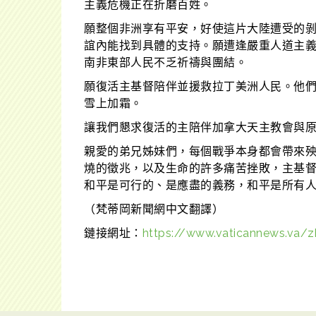
主義危機正在折磨百姓。
願整個非洲享有平安，好使這片大陸遭受的剝
誼內能找到具體的支持。願遭逢嚴重人道主
南非東部人民不乏祈禱與團結。
願復活主基督陪伴並援救拉丁美洲人民。他
雪上加霜。
讓我們懇求復活的主陪伴加拿大天主教會與
親愛的弟兄姊妹們，每個戰爭本身都會帶來
燒的徵兆，以及生命的許多痛苦挫敗，主基
和平是可行的、是應盡的義務，和平是所有
（梵蒂岡新聞網中文翻譯）
鏈接網址：
https://www.vaticannews.va/z