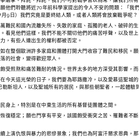
擦拳磨掌。拜託、拜託，我們不可對戰爭習以為常，讓我們所有
願他們聆聽將近70年前科學家提出的令人不安的問題：「我
年7月9日）我們究竟是要終結人類，或者人類將會放棄戰爭呢？
百萬難民和國內流離失所、失散的家庭、孤獨的老人、破碎的生
神。看見他們這樣，我們不能不關切他們的痛苦呼聲，以及世上
暴力，有些人連出生的權利都被否定。
例如在整個歐洲許多家庭和團體打開大門收容了難民和移民。願
墮落的社會，變得歡迎眾人。
、飽受煎熬和痛苦難耐的情況。世界太多的地方深受其影響，而
在今天這光榮的日子，我們要為耶路撒冷，以及愛慕這聖城的人們
巴勒斯坦人，以及聖城所有的居民，與那些朝聖者，一起體驗
人民身上，特別是在中東生活的所有基督徒團體之間。
後恢復穩定；願也門享有平安，該國飽受衝突之苦、罹難者不斷
持續上演仇恨與暴力的悲慘景象；我們也為阿富汗懇求恩典，那