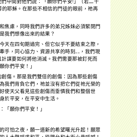
們中間對他們說：「願你們平安!」（若二十
葬的耶穌。在那些不相信的門徒的眼前，祂再
和焦慮，同時我們許多的弟兄姊妹必須緊閉門
是我們想像出來的結果？
今天在四旬期過完、但它似乎不要結束之際，
牽手，同心協力、資源共享的時刻……，我們現
且計謀要如何將他消滅。我們需要那被釘死而
願你們平安！」
的創傷。那是我們雙倍的創傷：因為那些創傷
為我們背負它們，祂並沒有把它們從祂光榮的
好使天父看見這些創傷而垂憐我們和整個世
身於平安，在平安中生活。
：「願你們平安！」
的可怕之夜，願一道新的希望曙光升起！願眾