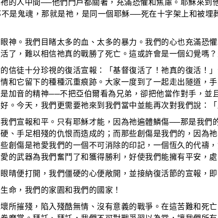
祂的人中間──他們門戶都關著，充滿恐懼和焦慮。耶穌來到他
那不是鬼魂，那就是祂，是同一個耶穌──死在十字架上和被埋
的眼神。我們目睹太多的血、太多的暴力。我們的心也充滿恐懼
復活了，難以相信祂真的戰勝了死亡。這或許會是一個幻覺嗎？
會的信徒十分珍視的復活宣報：「基督復活了！祂真的復活！」
情和它留下的種種沉重痕跡。大家一度到了一起走出隧道，手
是加音的精神──不把亞伯爾看為兄弟，卻把他當作對手，並
和好。今天，我們更需要祂來到我們當中並能再次對我們說：「
我們宣報和平。只有耶穌才能，因為祂遍體鱗傷──那是我們
心硬、手足相殘的仇恨而造成的；而那些創傷是我們的，因為祂
這些創傷是祂愛我們的一個不可消除的印記，一個恆久的代禱，
用愛的武器為我們奮鬥了和獲得勝利，好使我們能擁有平安，處
的眼晴便打開，我們僵硬的心便敞開，並接納復活節的宣報，即
的生命，我們的家園和我們的國家！
毀壞所摧殘，陷入殘酷無情、沒有意義的戰爭。在這苦難和死亡