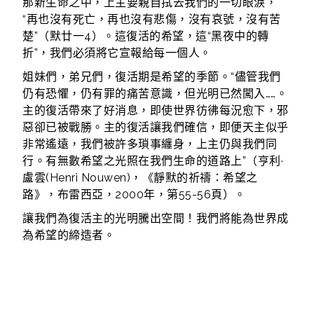
那新生命之中，上主要親自拭去我們的一切眼淚，
“再也沒有死亡，再也沒有悲傷，沒有哀號，沒有苦
楚”（默廿一4）。這復活的希望，這“黑夜中的轉
折”，我們必須將它宣報給每一個人。
姐妹們，弟兄們，復活期是希望的季節。“儘管我們
仍有恐懼，仍有罪的痛苦意識，但光明已然闖入……。
主的復活帶來了好消息，即使世界彷彿每況愈下，邪
惡卻已被戰勝。主的復活讓我們確信，即便天主似乎
非常遙遠，我們被許多瑣事纏身，上主仍與我們同
行。有無數希望之光照在我們生命的道路上”（亨利·
盧雲(Henri Nouwen)，《靜默的祈禱：希望之
路》，布雷西亞，2000年，第55-56頁）。
讓我們為復活主的光明騰出空間！我們將能為世界成
為希望的締造者。