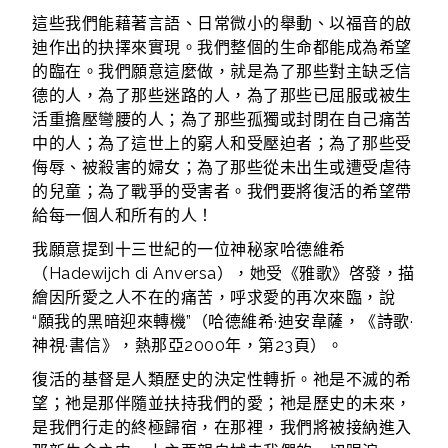
這些我們能藉著言語、日常微小的舉動、以福音的啟
迪作出的抉擇來實現。我們整個的生命都能成為希望
的臨在。我們願意這麼做，就是為了那些對主缺乏信
德的人，為了那些迷路的人，為了那些已屈服或被生
活重擔壓彎腰的人；為了那些孤獨或封閉在自己痛苦
中的人；為了這世上的窮人和受壓迫者；為了那些受
侮辱、被殺害的婦女；為了那些從未出生或遭受虐待
的兒童；為了戰爭的受害者。我們要將復活的希望帶
給每一個人和所有的人！
我願意提到十三世紀的一位神秘家哈德維希
（Hadewijch di Anversa），她受《雅歌》啓發，描
繪因所愛之人不在的痛苦，呼求愛的再次來臨，說
“願我的黑暗迎來轉機”（哈德維希·迪安韋薩，《詩歌·
神視·書信》，熱那亞2000年，第23頁）。
復活的基督是人類歷史的決定性轉折。祂是不滅的希
望；祂是那伴隨並扶持我們的愛；祂是歷史的未來，
是我們行走的終極歸宿，在那裡，我們將被接納進入