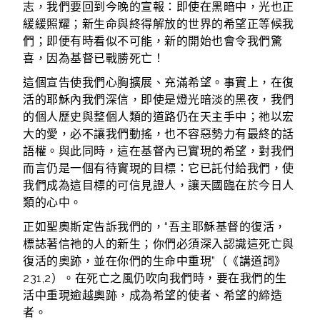
志，我們要回到今晚的宣報：即使在黑暗中，光也正
緩緩照耀；新生命與終得解放的世界的希望正等候我
們；即便有時看似不可能，新的開始也會令我們驚
喜，因為基督已戰勝死亡！
這個宣告使我們心胸擴展、充滿希望。事實上，在復
活的耶穌內我們深信，即使是燈光暗淡的黑夜，我們
的個人歷史與整個人類的道路仍在天主手中；祂以宏
大的愛，必不讓我們動搖，也不容惡勢力有最終的話
語權。與此同時，這在基督內已實現的希望，對我們
而言仍是一個有待實現的目標：它已託付給我們，使
我們成為這目標的可信見證人，讓天國臨在於今日人
類的心中。
正如聖奧斯定告訴我們的，“吾主耶穌基督的復活，
標誌著信祂的人的新生；你們必須深入認識這死亡與
復活的奧跡，並在你們的生命中重現”（《講道詞》
231,2）。在死亡之風仍吹向我們時，要在我們的生
活中重現逾越奧跡，成為希望的使者、希望的締造
者。