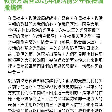
教宗方濟各2025年復活前夕守夜禮彌
撒講道
在黑夜中，復活蠟燭緩緩走向祭台。在黑夜中，復活
宣報的歌聲開啓我們的心，使我們喜樂，因為大地
“沐浴在無比輝煌的光明中：永生之王的光輝驅散了
世界的黑暗”（復活宣報詞）。在夜盡天明之際，福
音中剛剛宣讀的事情發生了（參見：路廿四1-12）：
復活的神聖之光點燃，主的逾越奧跡呈現在日出之
前；黎明的第一道曙光出現時，人們看見那塊封住耶
穌墳墓的大石被滾開，幾位婦女帶著哀悼之心來到那
裡。黑暗籠罩著門徒們的困惑與恐懼。一切都在黑夜
中發生。
復活前夕守夜禮如此提醒我們：復活的光照亮我們步
步前行的道路，它無聲地刺破歷史的陰影，以謙和的
方式在我們心中閃耀。回應這一光明的，是謙卑的信
德，毫無炫耀之意。上主的逾越奧跡並非一場盛大的
表演，天主用以證明自己、強迫世人信祂；也不是基
督繞過加爾瓦略山而輕易到達的終點；我們也不能以