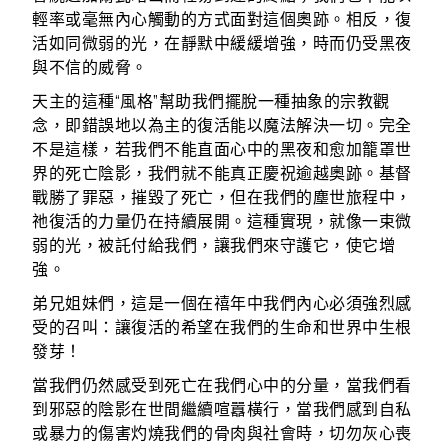
輕率或毫無內心觸動的方式面對這個奧跡。相反，復
活如同微弱的光，在靜默中緩緩增強，時而仍受黑夜
與不信的威脅。
天主的這種“風格”幫助我們擺脫一種抽象的宗教觀
念，即錯誤地以為主的復活能以魔法解決一切。完全
不是這樣，若我們不能直面心中的黑夜和愈加籠罩世
界的死亡陰影，我們就不能真正慶祝逾越奧跡。基督
戰勝了罪惡，摧毀了死亡，但在我們的塵世旅程中，
祂復活的力量仍在持續展開。這種實現，就像一束微
弱的光，被託付給我們，讓我們來守護它，使它增
強。
弟兄姐妹們，這是一個在禧年中我們內心必須強烈感
受的召叫：讓復活的希望在我們的生命和世界中生根
發芽！
當我們仍然感受到死亡在我們心中的分量，當我們看
到邪惡的陰影在世間繼續喧囂橫行，當我們感到自私
或暴力的傷害灼燒我們的骨肉與社會時，切勿灰心喪