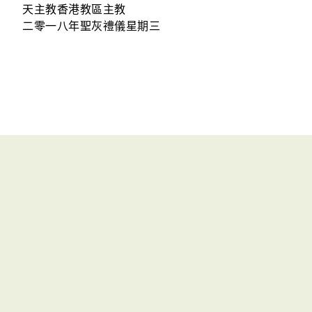
天主教香港教區主教
二零一八年聖灰禮儀星期三
聯絡我們
|
版權所有© 2017 天主教教育事務處
Powered by