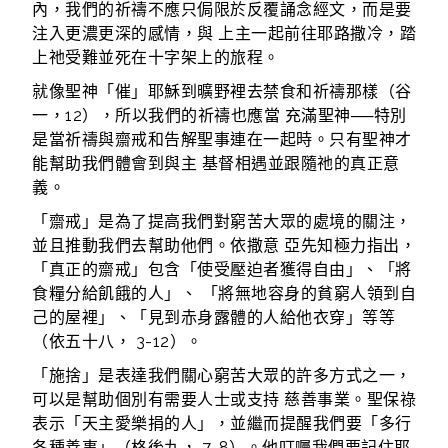
內，我們的祈禱不應只侷限於反覆誦念經文，而是要
注入更濃更深的感情，與 上主一起前往耶路撒冷，踏
上祂受難並死在十字架上的旅程。
就像聖神「催」耶穌到曠野裡去禁食和祈禱那樣（谷
一，12），所以我們的祈禱也應當 充滿聖神──特別
是當祈禱與齋戒和告解聖事連在一起時。只有聖神才
能幫助我們體會到與主 基督相遇並跟隨祂的真正意
義。
「齋戒」是為了提高我們對窮苦大眾的處境的關注，
並且推動我們去幫助他們。依撒意 亞先知極力指出，
「真正的齋戒」包含「使受壓迫者獲得自由」、「將
食糧分給飢餓的人」、 「將無地容身的貧窮人領到自
己的屋裡」、「見到赤身露體的人給他衣穿」等等
（依五十八， 3-12）。
「施捨」是表達我們關心窮苦大眾的許多方式之一，
可以是幫助個別有需要人士或支持 慈善事業。聖保祿
表示「天主愛樂捐的人」，並繼而提醒我們要「多行
各種善事」（格後九， 7-8）。他叮囑我們要記住耶