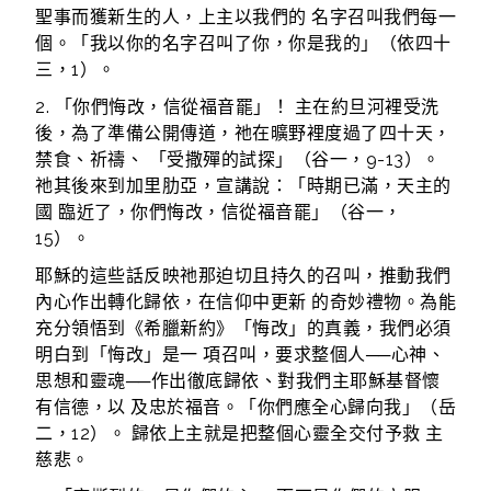
聖事而獲新生的人，上主以我們的 名字召叫我們每一
個。「我以你的名字召叫了你，你是我的」（依四十
三，1）。
2. 「你們悔改，信從福音罷」！ 主在約旦河裡受洗
後，為了準備公開傳道，祂在曠野裡度過了四十天，
禁食、祈禱、 「受撒殫的試探」（谷一，9-13）。
祂其後來到加里肋亞，宣講說：「時期已滿，天主的
國 臨近了，你們悔改，信從福音罷」（谷一，
15）。
耶穌的這些話反映祂那迫切且持久的召叫，推動我們
內心作出轉化歸依，在信仰中更新 的奇妙禮物。為能
充分領悟到《希臘新約》「悔改」的真義，我們必須
明白到「悔改」是一 項召叫，要求整個人──心神、
思想和靈魂──作出徹底歸依、對我們主耶穌基督懷
有信德，以 及忠於福音。「你們應全心歸向我」（岳
二，12）。 歸依上主就是把整個心靈全交付予救 主
慈悲。