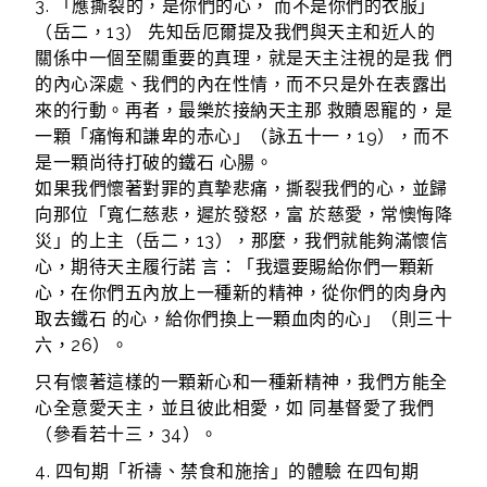
3. 「應撕裂的，是你們的心， 而不是你們的衣服」
（岳二，13） 先知岳厄爾提及我們與天主和近人的
關係中一個至關重要的真理，就是天主注視的是我 們
的內心深處、我們的內在性情，而不只是外在表露出
來的行動。再者，最樂於接納天主那 救贖恩寵的，是
一顆「痛悔和謙卑的赤心」（詠五十一，19），而不
是一顆尚待打破的鐵石 心腸。
如果我們懷著對罪的真摯悲痛，撕裂我們的心，並歸
向那位「寬仁慈悲，遲於發怒，富 於慈愛，常懊悔降
災」的上主（岳二，13），那麼，我們就能夠滿懷信
心，期待天主履行諾 言：「我還要賜給你們一顆新
心，在你們五內放上一種新的精神，從你們的肉身內
取去鐵石 的心，給你們換上一顆血肉的心」（則三十
六，26）。
只有懷著這樣的一顆新心和一種新精神，我們方能全
心全意愛天主，並且彼此相愛，如 同基督愛了我們
（參看若十三，34）。
4. 四旬期「祈禱、禁食和施捨」的體驗 在四旬期