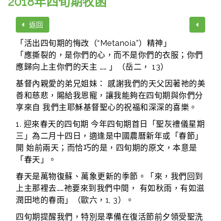
2018年四旬期牧函
返回
「活出四旬期的悔改（“Metanoia”）精神」
「應撕裂的，是你們的心，而不是你們的衣服；你們
應歸向上主你們的天主 …… 」（岳二， 13）
基督內親愛的弟兄姐妹： 感謝我們的天父因著祂的美
善和慈悲，賜給我恩寵，讓我能夠在四旬期與你們分
享來自 我們主耶穌基督聖心的祝福和深深的喜樂。
1. 迎來春天的四旬期 今年四旬期首日「聖灰禮儀星期
三」為二月十四日，適逢是中國農曆新年或「春節」
開 始前兩天；而恰巧的是，四旬期的原文，本意是
「春天」。
春天是萬物復蘇、萬象更新的季節。「來，我們回到
上主那裡去……祂要來到我們中間， 有如秋雨，有如滋
潤田地的春雨」（歐六，1, 3）。
四旬期提醒我們，特別是準備在復活節前夕領受聖洗