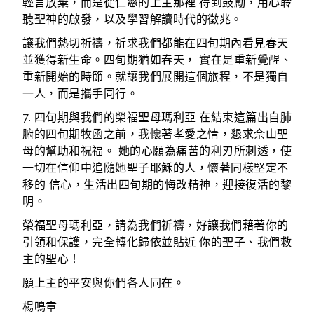
輕言放棄，而是從仁慈的上主那裡 得到鼓勵，用心聆
聽聖神的啟發，以及學習解讀時代的徵兆。
讓我們熱切祈禱，祈求我們都能在四旬期內看見春天
並獲得新生命。四旬期猶如春天， 實在是重新覺醒、
重新開始的時節。就讓我們展開這個旅程，不是獨自
一人，而是攜手同行。
7. 四旬期與我們的榮福聖母瑪利亞 在結束這篇出自肺
腑的四旬期牧函之前，我懷著孝愛之情，懇求佘山聖
母的幫助和祝福。 她的心願為痛苦的利刃所刺透，使
一切在信仰中追隨她聖子耶穌的人，懷著同樣堅定不
移的 信心，生活出四旬期的悔改精神，迎接復活的黎
明。
榮福聖母瑪利亞，請為我們祈禱，好讓我們藉著你的
引領和保護，完全轉化歸依並貼近 你的聖子、我們救
主的聖心！
願上主的平安與你們各人同在。
楊鳴章