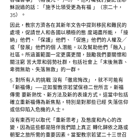
穌說過的話：「施予比領受更為有福 」（宗二十，
35）。
因此，教宗方濟各在其新年文告中提到移民和難民的
處境，促請世人和各國以積極的態 度竭盡所能，「接
納」他們、「保護」他們、「促進」他們的人權及╱
或「發展」他們的個 人潛能，以及幫助他們「融入」
社區。所涵蓋範圍一定更廣更闊，鼓勵我們要關懷和
關注窮 苦大眾和弱勢社群，包括社會上「末後無靠、
卑微無助、失落無救」的一群。
5. 對所有人的挑戰 沒有「徹底悔改」，就不可能有
「新福傳」──正如聖教宗若望保祿二世所言，新福
傳需 要新熱忱、新方法及新的表達方式。這當中包括
確立重新福傳為新焦點，特別是對那些已經 失落信仰
或信仰陷入危機的人士。
沒有東西可以取代「重新思考」及態度和內心的改
變，因為這些都是陪伴我們踏上真正 轉化歸依之路或
朝聖之旅所需的重要因素。當聖教宗若望二十三世召