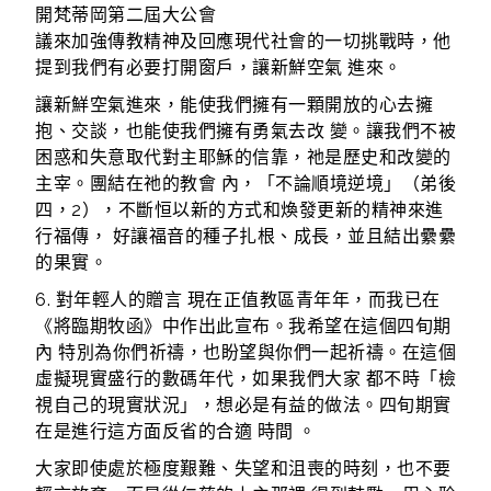
開梵蒂岡第二屆大公會
議來加強傳教精神及回應現代社會的一切挑戰時，他
提到我們有必要打開窗戶，讓新鮮空氣 進來。
讓新鮮空氣進來，能使我們擁有一顆開放的心去擁
抱、交談，也能使我們擁有勇氣去改 變。讓我們不被
困惑和失意取代對主耶穌的信靠，祂是歷史和改變的
主宰。團結在祂的教會 內，「不論順境逆境」（弟後
四，2），不斷恒以新的方式和煥發更新的精神來進
行福傳， 好讓福音的種子扎根、成長，並且結出纍纍
的果實。
6. 對年輕人的贈言 現在正值教區青年年，而我已在
《將臨期牧函》中作出此宣布。我希望在這個四旬期
內 特別為你們祈禱，也盼望與你們一起祈禱。在這個
虛擬現實盛行的數碼年代，如果我們大家 都不時「檢
視自己的現實狀況」，想必是有益的做法。四旬期實
在是進行這方面反省的合適 時間 。
大家即使處於極度艱難、失望和沮喪的時刻，也不要