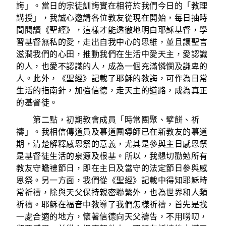
誨」。當日的宗徒訓誨實在相符於我們今日的「教理
講授」，我誠心邀請各位教友從現在開始，每日抽時
間閱讀《聖經》，這樣才能透徹地明白耶穌基督，學
習基督無私的愛，走出自我中心的思維，並且讓聖言
滋潤我們的心田，推動我們在生活中愛天主，愛認識
的人，也愛不認識的人，成為一個充滿憐憫及謙卑的
人。此外，《聖經》記載了耶穌的教誨，可作為日常
生活的指南針，加強信德，走天主的道路，成為真正
的基督徒。
第二點，初期教會成員「時常團聚、擘餅、祈
禱」。我相信傳道員及慕道團導師已在新教友的慕道
期，清楚解釋感恩祭的意義，尤其是參與主日感恩祭
是基督徒生活的泉源及根基。所以，我懇切勸勉所有
教友守瞻禮節日，即在主日及當守的法定節日參與感
恩祭。另一方面，我們從《聖經》記載中得知耶穌時
常祈禱，除與天父保持親密聯繫外，也為世界和人類
祈禱。耶穌在福音中教導了我們怎樣祈禱，首先是找
一處合適的地方，懷著信德向天父禱告，不用嘮叨，