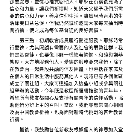
卻要感恩，並從心裡寛恕他人。耶穌在祈禱後充滿了
信心和力量，讓我們祈禱時，知道天父賜予我們所需
要的信心和力量，善度信仰生活。雖然現時香港的生
活節奏日益急促，但我仍然誠切邀請大家每天抽出時
間祈禱，使之成為每位基督徒的良好習慣。
第三點，初期教會成員履行愛德服務。耶穌時常
行愛德，尤其照顧有需要的人及社會的弱勢社群。我
們是基督徒，也要像耶穌一樣懷著憐憫、和藹與謙恭
態度，大方地服務他人。愛德的服務要求我們，除了
在教會內一起建設共融的信友團體，也包括在家庭及
在個人的日常生活中服務其他人。現時已有多個堂區
成立了關社組，大家可透過加入這些小組或參與關社
組舉辦的活動。今年既是教區所繼續推動的青年年，
希望所有教友都關心及支持有關青年的信仰活動，協
助他們分辨上主的召叫。當然，我們亦應常關心祖國
及為中國教會祈禱，也為面對新時代挑戰的普世教會
祈禱。
最後，我鼓勵各位新教友根據個人的神恩加入堂