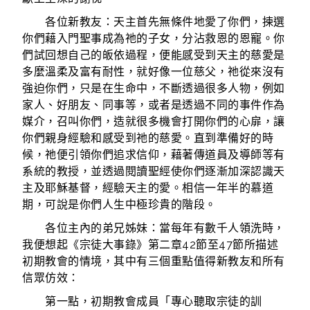
各位新教友：天主首先無條件地愛了你們，揀選
你們藉入門聖事成為祂的子女，分沾救恩的恩寵。你
們試回想自己的皈依過程，便能感受到天主的慈愛是
多麼溫柔及富有耐性，就好像一位慈父，祂從來沒有
強迫你們，只是在生命中，不斷透過很多人物，例如
家人、好朋友、同事等，或者是透過不同的事件作為
媒介，召叫你們，造就很多機會打開你們的心扉，讓
你們親身經驗和感受到祂的慈愛。直到準備好的時
候，祂便引領你們追求信仰，藉著傳道員及導師等有
系統的教授，並透過閱讀聖經使你們逐漸加深認識天
主及耶穌基督，經驗天主的愛。相信一年半的慕道
期，可說是你們人生中極珍貴的階段。
各位主內的弟兄姊妹：當每年有數千人領洗時，
我便想起《宗徒大事錄》第二章42節至47節所描述
初期教會的情境，其中有三個重點值得新教友和所有
信眾仿效：
第一點，初期教會成員「專心聽取宗徒的訓