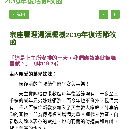
2019年復活節牧函
返回
宗座署理湯漢樞機2019年復活節牧
函
「這是上主所安排的一天，我們應該為此鼓舞
喜歡。」（詠118:24）
主內親愛的弟兄姊妹：
願復活的主賜給你們平安與喜樂！
天主賞賜給香港教區每年復活節均有二千多至三
千多的成年兄弟姊妹領洗，而今年也不例外，我們共
有二千八百多位新教友加入了天主教大家庭，分享信
仰的喜悅，並為傳揚福音增添力量。謹代表教區，向
新教友致以衷心的歡迎，也向有關的傳道員和導師，
獻上至深的謝忱。