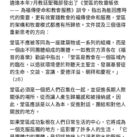
適逢本年7月教廷聖職部發出了《堂區的牧靈皈依
—— 為福傳使命和教會服務》訓令，指出為能回應時
代的需要，更有效實踐教會的福傳使命和服務，堂區
的架構和牧靈模式都應有所歸依。文件提及三個值得
重新思考的方向：
堂區不應被等同為一座建築物或一系列的組織，而是
一個由不同團體組成的團體。一如教宗方濟各在《福
音的喜樂》勸諭中指出，「堂區是教會在一個區域內
的臨在，以造就環境便於聆聽天主聖言、發展基督徒
的生命、交談、宣講、愛德洋溢、朝拜和慶祝。」
（28）
堂區必須是一個把人們召集在一起，並促進長期人際
關係的場所，從而讓人產生歸屬感和被接納感。因
此，堂區應該是以人為本，促進對話，團結和對他人
開放的地方。
如果堂區成功紮根在人們日常生活的中心，它將成為
一個克服孤獨的地方，這影響了許多人的生活， 「它
是團體中的團體，是招呼旅途上口渴者飲水的聖所，