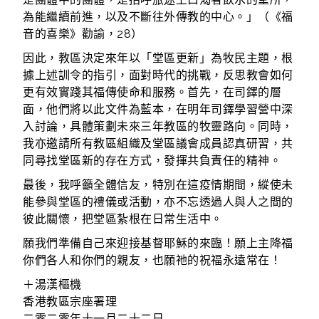
為能繼續前進，以及不斷往外傳教的中心。」（《福
音的喜樂》勸諭，28）
因此，教區決定來年以「堂區更新」為牧民主題，根
據上述訓令的指引，面對時代的挑戰，反思教會如何
更有效實踐其福傳使命和服務。首先，在司鐸的層
面，他們將以此文件為藍本，在明年司鐸學習營中深
入討論，具體策劃未來三年教區的牧靈路向。同時，
我亦邀請所有教區組織及堂區議會成員認真研習，共
同尋找堂區新的存在方式，發揮共負責任的精神。
最後，我呼籲全體信友，特別在這疫情期間，縱使未
能參與堂區的禮儀或活動，亦不忘透過人與人之間的
彼此關懷，把堂區紮根在日常生活中。
願我們準備自己來迎接基督耶穌的來臨！願上主降福
你們各人和你們的親友，也願祂的祝福永遠常在！
＋湯漢樞機
香港教區宗座署理
二零二零年十一月二十二日