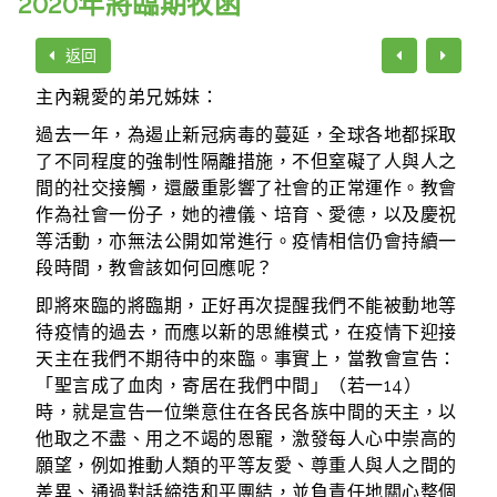
2020年將臨期牧函
返回
主內親愛的弟兄姊妹：
過去一年，為遏止新冠病毒的蔓延，全球各地都採取
了不同程度的強制性隔離措施，不但窒礙了人與人之
間的社交接觸，還嚴重影響了社會的正常運作。教會
作為社會一份子，她的禮儀、培育、愛德，以及慶祝
等活動，亦無法公開如常進行。疫情相信仍會持續一
段時間，教會該如何回應呢？
即將來臨的將臨期，正好再次提醒我們不能被動地等
待疫情的過去，而應以新的思維模式，在疫情下迎接
天主在我們不期待中的來臨。事實上，當教會宣告：
「聖言成了血肉，寄居在我們中間」（若一14）
時，就是宣告一位樂意住在各民各族中間的天主，以
他取之不盡、用之不竭的恩寵，激發每人心中崇高的
願望，例如推動人類的平等友愛、尊重人與人之間的
差異、通過對話締造和平團結，並負責任地關心整個