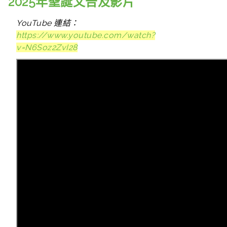
2025年聖誕文告及影片
YouTube 連結：
https://www.youtube.com/watch?
v=N6Soz2ZvI28
「聖言成了血肉，寄居在我們中間；我們見了他的光
榮。」（若望福音1:14）
各位香港市民和朋友：
當我們開始聽到聖誕歌或收到聖誕卡時，就知道聖誕
節臨近了。我們正準備迎接這個帶著喜樂和希望的重
大節日。然而，最近發生在大埔的嚴重火災，再次讓
我們深深意識到生命的脆弱。那麼，在我們當中許多
人仍感悲傷的時候，為甚麼還要慶祝聖誕節？
聖誕節正是給我們保證，天主子成為了我們當中的一
員，完全分享我們人性中的「甜酸苦辣」。天主子自
此與我們緊密相連，使我們不再在看不見未來的困境
中苦苦掙扎。因為聖誕節意味著我們擁有了清晰的出