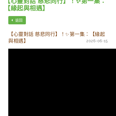
【心靈對話 慈悲同行】！✨第一集：
【緣起與相遇】
返回
【心靈對話 慈悲同行】！✨第一集：【緣起
與相遇】
2026-06-15
節目簡介：
今集周守仁樞機與釋衍空法師從跨界合作緣起到暢談
人與人、宗教與宗教及人與社會間的修和；樞機與法
師更分享如何透過宗教信仰的陪伴與關懷，為年輕人
重新點燃對未來的「希望」與生命的堅持，尋找心靈
的出口。
【心靈對話 慈悲同行】由天主教香港教區及香港佛教
聯合會聯合策劃的全新心靈對話節目。請來兩位宗教
領袖周守仁樞機與釋衍空法師攜手在輕鬆的氛圍下，
跨越宗教的界限，談談修和與慈悲，並與當下青年人