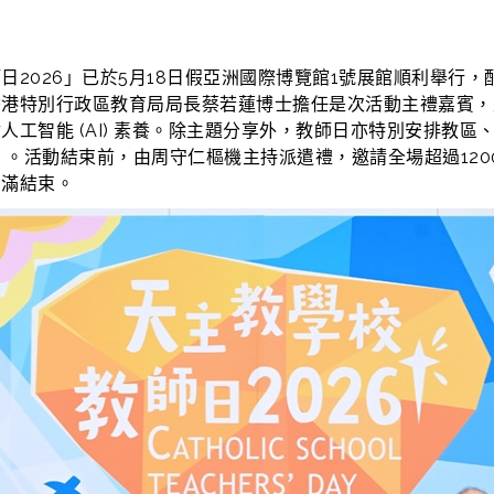
2026」已於5月18日假亞洲國際博覽館1號展館順利舉行，
香港特別行政區教育局局長蔡若蓮博士擔任是次活動主禮嘉賓，
工智能 (AI) 素養。除主題分享外，教師日亦特別安排教
」。活動結束前，由周守仁樞機主持派遣禮，邀請全場超過12
圓滿結束。