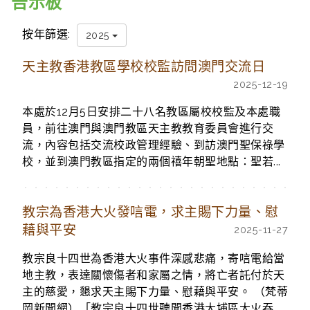
告示板
按年篩選:
2025
天主教香港教區學校校監訪問澳門交流日
2025-12-19
本處於12月5日安排二十八名教區屬校校監及本處職
員，前往澳門與澳門教區天主教教育委員會進行交
流，內容包括交流校政管理經驗、到訪澳門聖保祿學
校，並到澳門教區指定的兩個禧年朝聖地點：聖若...
教宗為香港大火發唁電，求主賜下力量、慰
藉與平安
2025-11-27
教宗良十四世為香港大火事件深感悲痛，寄唁電給當
地主教，表達關懷傷者和家屬之情，將亡者託付於天
主的慈愛，懇求天主賜下力量、慰藉與平安。 （梵蒂
岡新聞網）「教宗良十四世聽聞香港大埔區大火吞...